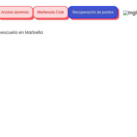
Acceso alumnos
Marbesula Club
Recuperación de puntos
oescuela en Marbella