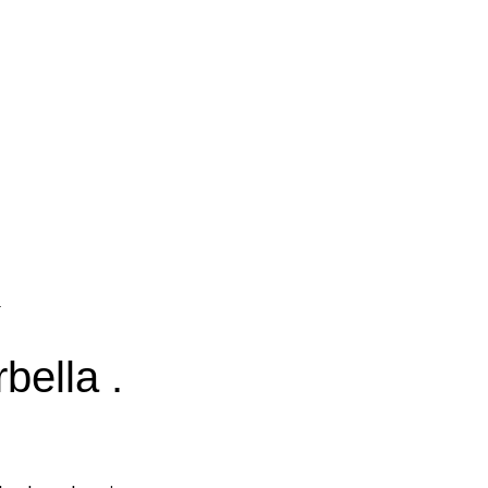
a
bella .