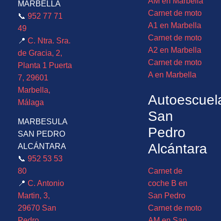
AM en Marbella
MARBELLA
Carnet de moto
📞
952 77 71
A1 en Marbella
49
Carnet de moto
📍
C. Ntra. Sra.
A2 en Marbella
de Gracia, 2,
Carnet de moto
Planta 1 Puerta
A en Marbella
7, 29601
Marbella,
Autoescuel
Málaga
San
MARBESULA
Pedro
SAN PEDRO
Alcántara
ALCÁNTARA
📞
952 53 53
80
Carnet de
📍
C. Antonio
coche B en
Martin, 3,
San Pedro
29670 San
Carnet de moto
Pedro
AM en San