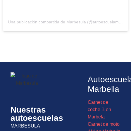
Una publicación compartida de Marbesula (@autoescuelamarbesula)
Autoescuel
Marbella
Carnet de
Nuestras
coche B en
autoescuelas
Marbela
Carnet de moto
MARBESULA