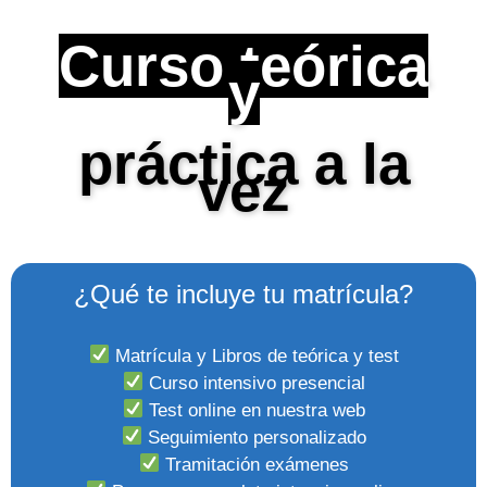
Curso teórica
y
práctica a la
vez
¿Qué te incluye tu matrícula?
Matrícula y Libros de teórica y test
Curso intensivo presencial
Test online en nuestra web
Seguimiento personalizado
Tramitación exámenes