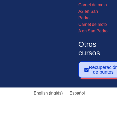
Carnet de moto
A2 en San
Pedro
Carnet de moto
A en San Pedro
Otros
cursos
Recuperació
de puntos
English
(
Inglés
)
Español