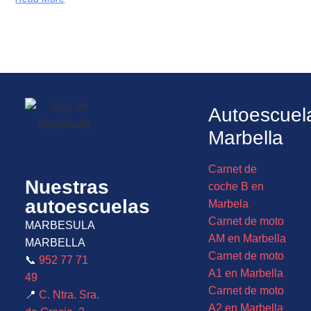
Autoescuel
Marbella
Carnet de
Nuestras
coche B en
autoescuelas
Marbela
Carnet de moto
MARBESULA
AM en Marbella
MARBELLA
Carnet de moto
📞
952 77 71
A1 en Marbella
49
Carnet de moto
📍
C. Ntra. Sra.
A2 en Marbella