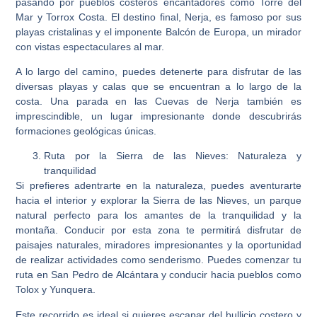
pasando por pueblos costeros encantadores como
Torre del
Mar
y
Torrox Costa
. El destino final, Nerja, es famoso por sus
playas cristalinas y el imponente
Balcón de Europa
, un mirador
con vistas espectaculares al mar.
A lo largo del camino, puedes detenerte para disfrutar de las
diversas playas y calas que se encuentran a lo largo de la
costa. Una parada en las
Cuevas de Nerja
también es
imprescindible, un lugar impresionante donde descubrirás
formaciones geológicas únicas.
Ruta por la Sierra de las Nieves: Naturaleza y
tranquilidad
Si prefieres adentrarte en la naturaleza, puedes aventurarte
hacia el interior y explorar la
Sierra de las Nieves
, un parque
natural perfecto para los amantes de la tranquilidad y la
montaña. Conducir por esta zona te permitirá disfrutar de
paisajes naturales, miradores impresionantes y la oportunidad
de realizar actividades como senderismo. Puedes comenzar tu
ruta en
San Pedro de Alcántara
y conducir hacia pueblos como
Tolox
y
Yunquera
.
Este recorrido es ideal si quieres escapar del bullicio costero y