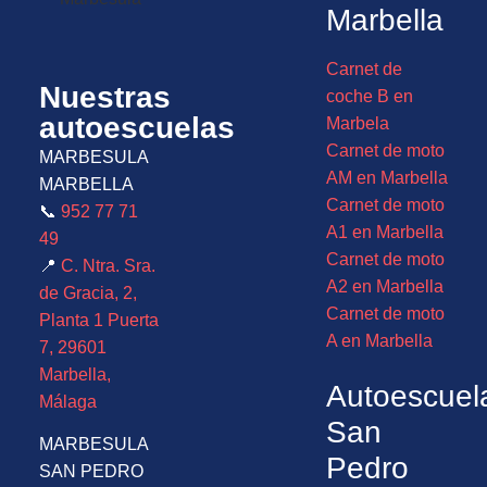
Marbella
Carnet de
Nuestras
coche B en
autoescuelas
Marbela
Carnet de moto
MARBESULA
AM en Marbella
MARBELLA
Carnet de moto
📞
952 77 71
A1 en Marbella
49
Carnet de moto
📍
C. Ntra. Sra.
A2 en Marbella
de Gracia, 2,
Carnet de moto
Planta 1 Puerta
A en Marbella
7, 29601
Marbella,
Autoescuel
Málaga
San
MARBESULA
Pedro
SAN PEDRO