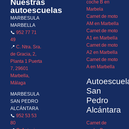
Nuestras
coche B en
autoescuelas
Marbela
Carnet de moto
MARBESULA
AM en Marbella
MARBELLA
Carnet de moto
📞
952 77 71
A1 en Marbella
49
Carnet de moto
📍
C. Ntra. Sra.
A2 en Marbella
de Gracia, 2,
Carnet de moto
Planta 1 Puerta
A en Marbella
7, 29601
Marbella,
Autoescuel
Málaga
San
MARBESULA
Pedro
SAN PEDRO
Alcántara
ALCÁNTARA
📞
952 53 53
80
Carnet de