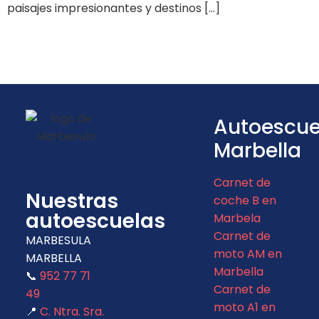
paisajes impresionantes y destinos […]
Autoescue
Marbella
Carnet de
Nuestras
coche B en
autoescuelas
Marbela
Carnet de
MARBESULA
moto AM en
MARBELLA
Marbella
📞
952 77 71
Carnet de
49
moto A1 en
📍
C. Ntra. Sra.