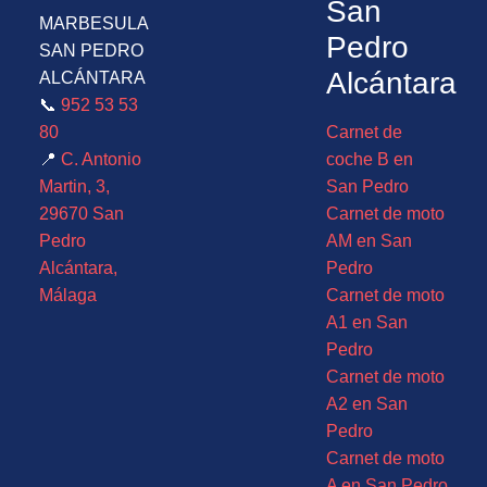
San
MARBESULA
Pedro
SAN PEDRO
Alcántara
ALCÁNTARA
📞
952 53 53
80
Carnet de
📍
C. Antonio
coche B en
Martin, 3,
San Pedro
29670 San
Carnet de moto
Pedro
AM en San
Alcántara,
Pedro
Málaga
Carnet de moto
A1 en San
Pedro
Carnet de moto
A2 en San
Pedro
Carnet de moto
A en San Pedro